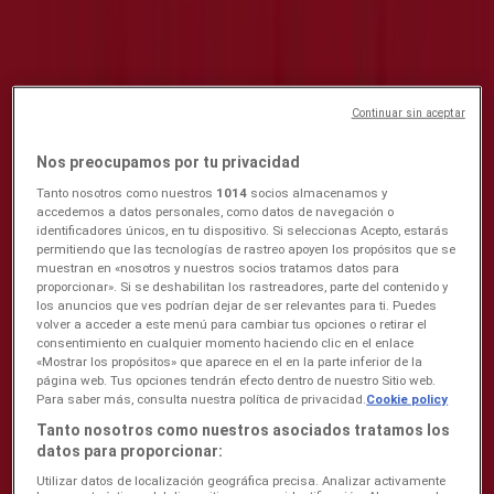
Dike veien 8, Rolvsøy
641 m
Åpen
Continuar sin aceptar
Nos preocupamos por tu privacidad
Europris
Tanto nosotros como nuestros
1014
socios almacenamos y
Sorgenfri Allè 3, Sellebakk
accedemos a datos personales, como datos de navegación o
identificadores únicos, en tu dispositivo. Si seleccionas Acepto, estarás
2.3 km
permitiendo que las tecnologías de rastreo apoyen los propósitos que se
muestran en «nosotros y nuestros socios tratamos datos para
Åpen
proporcionar». Si se deshabilitan los rastreadores, parte del contenido y
los anuncios que ves podrían dejar de ser relevantes para ti. Puedes
volver a acceder a este menú para cambiar tus opciones o retirar el
consentimiento en cualquier momento haciendo clic en el enlace
Europris
«Mostrar los propósitos» que aparece en el en la parte inferior de la
página web. Tus opciones tendrán efecto dentro de nuestro Sitio web.
Haldenveien 6, Gamle Fredrikstad
Para saber más, consulta nuestra política de privacidad.
Cookie policy
Tanto nosotros como nuestros asociados tratamos los
4.3 km
datos para proporcionar:
Åpen
Utilizar datos de localización geográfica precisa. Analizar activamente