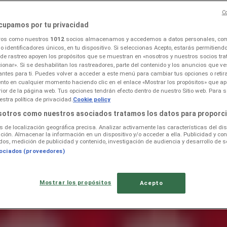
Co
cupamos por tu privacidad
tros como nuestros
1012
socios almacenamos y accedemos a datos personales, com
 identificadores únicos, en tu dispositivo. Si seleccionas Acepto, estarás permitiend
 de rastreo apoyen los propósitos que se muestran en «nosotros y nuestros socios tr
ionar». Si se deshabilitan los rastreadores, parte del contenido y los anuncios que ve
antes para ti. Puedes volver a acceder a este menú para cambiar tus opciones o retira
nto en cualquier momento haciendo clic en el enlace «Mostrar los propósitos» que ap
erior de la página web. Tus opciones tendrán efecto dentro de nuestro Sitio web. Para 
bud og katalog
stra política de privacidad.
Cookie policy
sotros como nuestros asociados tratamos los datos para proporci
os de localización geográfica precisa. Analizar activamente las características del dis
ación. Almacenar la información en un dispositivo y/o acceder a ella. Publicidad y co
os, medición de publicidad y contenido, investigación de audiencia y desarrollo de se
sociados (proveedores)
Mostrar los propósitos
Acepto
ndeavis"
nå tilgjengelig.
ar penger.
g velg det beste alternativet.