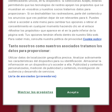
Kiwi
identificadores únicos, en tu dispositivo. Si seleccionas Acepto, estarás
permitiendo que las tecnologías de rastreo apoyen los propósitos que se
Hans væggersvei 20, Kirkenes
muestran en «nosotros y nuestros socios tratamos datos para
proporcionar». Si se deshabilitan los rastreadores, parte del contenido y
1.1 km
los anuncios que ves podrían dejar de ser relevantes para ti. Puedes
volver a acceder a este menú para cambiar tus opciones o retirar el
Åpen
consentimiento en cualquier momento haciendo clic en el enlace
«Mostrar los propósitos» que aparece en el en la parte inferior de la
página web. Tus opciones tendrán efecto dentro de nuestro Sitio web.
Para saber más, consulta nuestra política de privacidad.
Cookie policy
Kiwi
Tanto nosotros como nuestros asociados tratamos los
datos para proporcionar:
Hessengvn 2, Hesseng
Utilizar datos de localización geográfica precisa. Analizar activamente
4.7 km
las características del dispositivo para su identificación. Almacenar la
información en un dispositivo y/o acceder a ella. Publicidad y contenido
personalizados, medición de publicidad y contenido, investigación de
Åpen
audiencia y desarrollo de servicios.
Lista de asociados (proveedores)
Kiwi Kirkenes: Se butikkinfo og tilbud
Mostrar los propósitos
Acepto
{"numCatalogs":1}