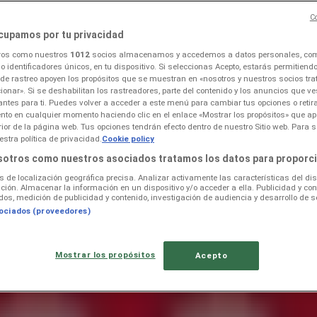
Co
cupamos por tu privacidad
tros como nuestros
1012
socios almacenamos y accedemos a datos personales, com
 identificadores únicos, en tu dispositivo. Si seleccionas Acepto, estarás permitiend
 de rastreo apoyen los propósitos que se muestran en «nosotros y nuestros socios tr
ionar». Si se deshabilitan los rastreadores, parte del contenido y los anuncios que ve
antes para ti. Puedes volver a acceder a este menú para cambiar tus opciones o retira
nto en cualquier momento haciendo clic en el enlace «Mostrar los propósitos» que ap
erior de la página web. Tus opciones tendrán efecto dentro de nuestro Sitio web. Para 
, tilbud og rabatt
stra política de privacidad.
Cookie policy
sotros como nuestros asociados tratamos los datos para proporci
os de localización geográfica precisa. Analizar activamente las características del dis
ación. Almacenar la información en un dispositivo y/o acceder a ella. Publicidad y co
os, medición de publicidad y contenido, investigación de audiencia y desarrollo de se
sociados (proveedores)
Mostrar los propósitos
Acepto