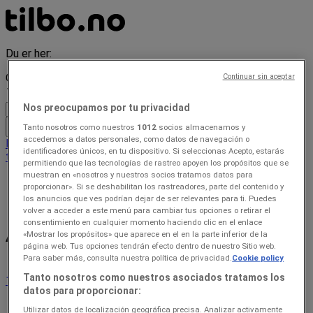
Du er her:
Oslo
Continuar sin aceptar
Nos preocupamos por tu privacidad
Tanto nosotros como nuestros
1012
socios almacenamos y
Alle
accedemos a datos personales, como datos de navegación o
Featured
Supermarkeder
Hjem og møbler
Klær, sko og
identificadores únicos, en tu dispositivo. Si seleccionas Acepto, estarás
tilbehør
Sport og Fritid
Elektronikk og hvitevarer
permitiendo que las tecnologías de rastreo apoyen los propósitos que se
muestran en «nosotros y nuestros socios tratamos datos para
Prospecto
»
proporcionar». Si se deshabilitan los rastreadores, parte del contenido y
los anuncios que ves podrían dejar de ser relevantes para ti. Puedes
Alle forhandlere
volver a acceder a este menú para cambiar tus opciones o retirar el
consentimiento en cualquier momento haciendo clic en el enlace
Alle forhandlere
«Mostrar los propósitos» que aparece en el en la parte inferior de la
página web. Tus opciones tendrán efecto dentro de nuestro Sitio web.
Para saber más, consulta nuestra política de privacidad.
Cookie policy
Tanto nosotros como nuestros asociados tratamos los
1
2
3
4
5
datos para proporcionar:
...
18
Utilizar datos de localización geográfica precisa. Analizar activamente