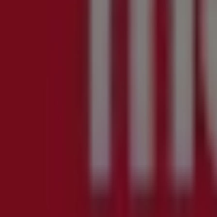
00
Kr
HVITLØKSBAGUETTER
25
,
00
Kr
POLAR
kavia