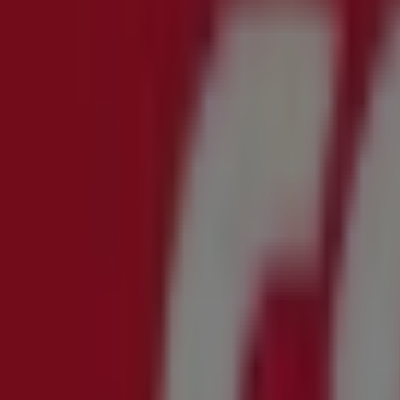
OPPDAG
SOFT OG MEDIUM
Bunnpris
Nye tilbud å oppdage
Gyldig til 13.8.
16.9 km - Orkanger
Bunnpris
Stort utvalg av tilbud
Gyldig til 31.8.
16.9 km - Orkanger
Annonsering