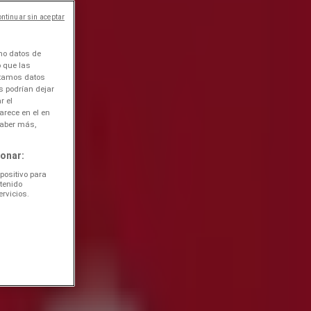
ntinuar sin aceptar
o datos de
o que las
atamos datos
s podrían dejar
r el
arece en el en
saber más,
onar:
positivo para
ntenido
rvicios.