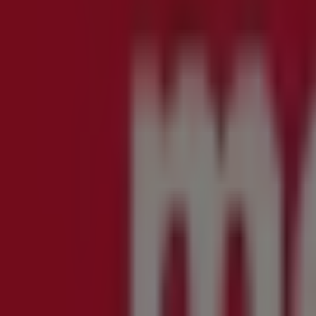
161
,
29
Kr
Ramen
-
MAGGI
RAMEN
NOODLES
HOT
CHILI
OG
CHICKEN
25
,