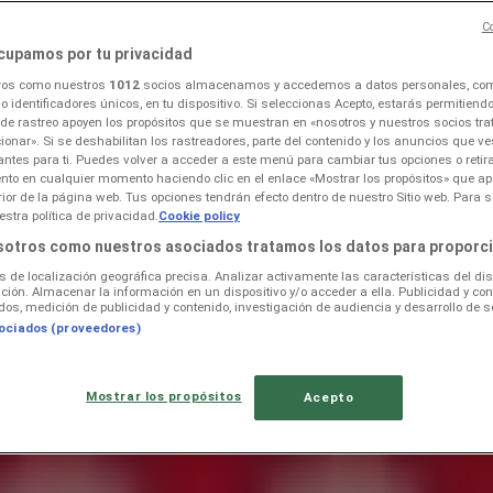
Co
cupamos por tu privacidad
tros como nuestros
1012
socios almacenamos y accedemos a datos personales, com
 identificadores únicos, en tu dispositivo. Si seleccionas Acepto, estarás permitiend
 de rastreo apoyen los propósitos que se muestran en «nosotros y nuestros socios tr
ionar». Si se deshabilitan los rastreadores, parte del contenido y los anuncios que ve
, tilbud og katalog
antes para ti. Puedes volver a acceder a este menú para cambiar tus opciones o retira
nto en cualquier momento haciendo clic en el enlace «Mostrar los propósitos» que ap
erior de la página web. Tus opciones tendrán efecto dentro de nuestro Sitio web. Para 
stra política de privacidad.
Cookie policy
sotros como nuestros asociados tratamos los datos para proporci
os de localización geográfica precisa. Analizar activamente las características del dis
ación. Almacenar la información en un dispositivo y/o acceder a ella. Publicidad y co
os, medición de publicidad y contenido, investigación de audiencia y desarrollo de se
sociados (proveedores)
Mostrar los propósitos
Acepto