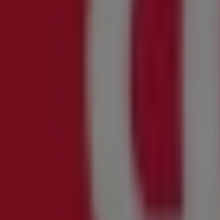
{"numCatalogs":3}
Topp tilbud nær deg
Mest klikket Bunnpris produkter i Orkan
40
,