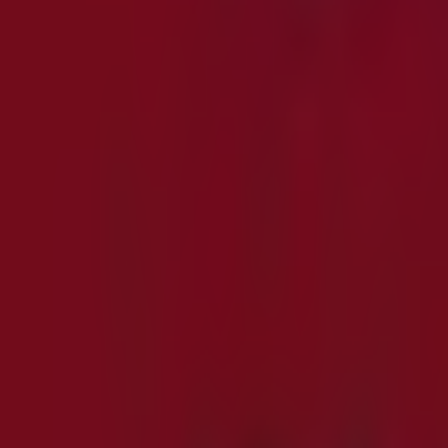
på
Tube
30
,
00
Kr
Græsk
Yoghurt