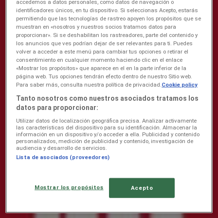
accedemos a datos personales, como datos de navegación o
identificadores únicos, en tu dispositivo. Si seleccionas Acepto, estarás
permitiendo que las tecnologías de rastreo apoyen los propósitos que se
muestran en «nosotros y nuestros socios tratamos datos para
Se Coop Marked tilbud i andre byer
proporcionar». Si se deshabilitan los rastreadores, parte del contenido y
los anuncios que ves podrían dejar de ser relevantes para ti. Puedes
volver a acceder a este menú para cambiar tus opciones o retirar el
-2 dager
consentimiento en cualquier momento haciendo clic en el enlace
«Mostrar los propósitos» que aparece en el en la parte inferior de la
página web. Tus opciones tendrán efecto dentro de nuestro Sitio web.
Para saber más, consulta nuestra política de privacidad.
Cookie policy
Coop Marked
Tanto nosotros como nuestros asociados tratamos los
datos para proporcionar:
Flott tilbud for kuppjegere
Utilizar datos de localización geográfica precisa. Analizar activamente
las características del dispositivo para su identificación. Almacenar la
Gyldig til 9.8.
Kvitsøy
información en un dispositivo y/o acceder a ella. Publicidad y contenido
personalizados, medición de publicidad y contenido, investigación de
audiencia y desarrollo de servicios.
Annonsering
Lista de asociados (proveedores)
Mostrar los propósitos
Acepto