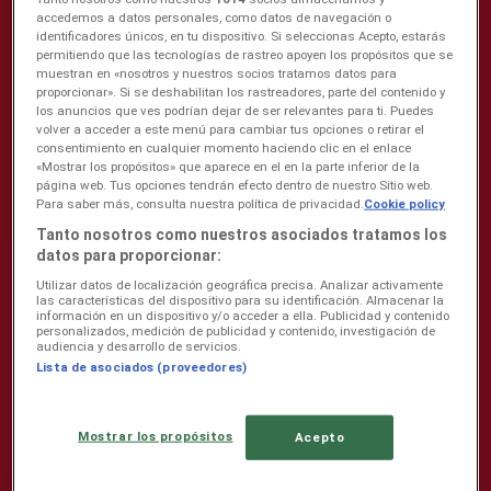
accedemos a datos personales, como datos de navegación o
identificadores únicos, en tu dispositivo. Si seleccionas Acepto, estarás
Se Coop Prix tilbud i andre byer
permitiendo que las tecnologías de rastreo apoyen los propósitos que se
muestran en «nosotros y nuestros socios tratamos datos para
proporcionar». Si se deshabilitan los rastreadores, parte del contenido y
Utløper i dag
los anuncios que ves podrían dejar de ser relevantes para ti. Puedes
volver a acceder a este menú para cambiar tus opciones o retirar el
consentimiento en cualquier momento haciendo clic en el enlace
«Mostrar los propósitos» que aparece en el en la parte inferior de la
Coop Prix
página web. Tus opciones tendrán efecto dentro de nuestro Sitio web.
Para saber más, consulta nuestra política de privacidad.
Cookie policy
Coop Prix Kundeavis
Tanto nosotros como nuestros asociados tratamos los
datos para proporcionar:
Utløper i dag
Flå
Utilizar datos de localización geográfica precisa. Analizar activamente
Utløper i dag
las características del dispositivo para su identificación. Almacenar la
información en un dispositivo y/o acceder a ella. Publicidad y contenido
personalizados, medición de publicidad y contenido, investigación de
audiencia y desarrollo de servicios.
Lista de asociados (proveedores)
Coop Prix
Aktuelle spesialkampanjer
Mostrar los propósitos
Acepto
Utløper i dag
Flå